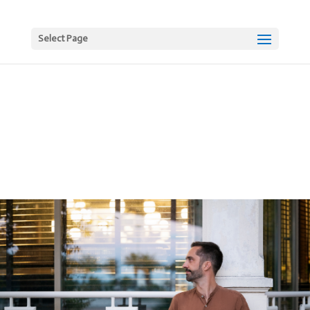
Select Page
“una resa alla bellezza
della musica”
All About Jazz USA