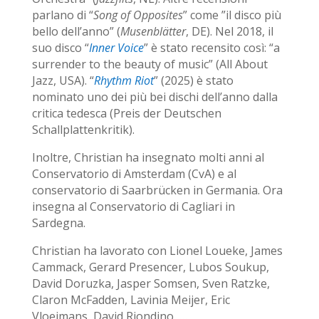
parlano di “
Song of Opposites
” come ”il disco più
bello dell’anno” (
Musenblätter
, DE). Nel 2018, il
suo disco “
Inner Voice
” è stato recensito così: “a
surrender to the beauty of music” (All About
Jazz, USA). “
Rhythm Riot
” (2025) è stato
nominato uno dei più bei dischi dell’anno dalla
critica tedesca (Preis der Deutschen
Schallplattenkritik).
Inoltre, Christian ha insegnato molti anni al
Conservatorio di Amsterdam (CvA) e al
conservatorio di Saarbrücken in Germania. Ora
insegna al Conservatorio di Cagliari in
Sardegna.
Christian ha lavorato con
Lionel Loueke, James
Cammack, Gerard Presencer, Lubos Soukup,
David Doruzka, Jasper Somsen, Sven Ratzke,
Claron McFadden, Lavinia Meijer, Eric
Vloeimans, David Riondino, …