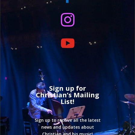


Sign up for
Christian’s Mailing
List!
Sign up to receive all the latest
news and updates about
Christian and his music!